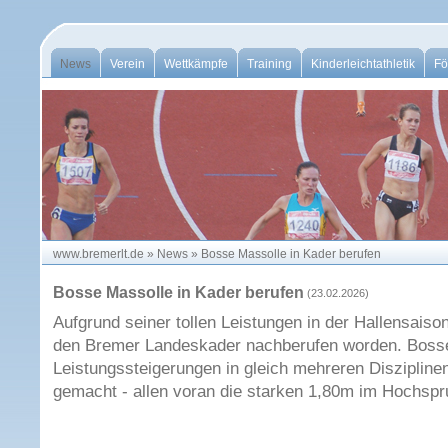
News
Verein
Wettkämpfe
Training
Kinderleichtathletik
Fö
www.bremerlt.de
»
News
»
Bosse Massolle in Kader berufen
Bosse Massolle in Kader berufen
(23.02.2026)
Aufgrund seiner tollen Leistungen in der Hallensaiso
den Bremer Landeskader nachberufen worden. Bosse 
Leistungssteigerungen in gleich mehreren Disziplin
gemacht - allen voran die starken 1,80m im Hochspr