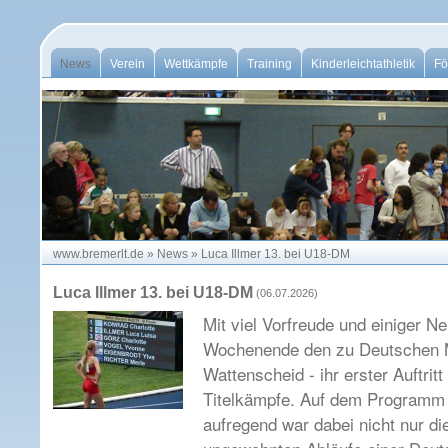
News
Verein
Wettkämpfe
Training
Kinderleichtathletik
Fö
www.bremerlt.de
»
News
»
Luca Illmer 13. bei U18-DM
Luca Illmer 13. bei U18-DM
(06.07.2026)
Mit viel Vorfreude und einiger N
Wochenende den zu Deutschen M
Wattenscheid - ihr erster Auftrit
Titelkämpfe. Auf dem Programm
aufregend war dabei nicht nur di