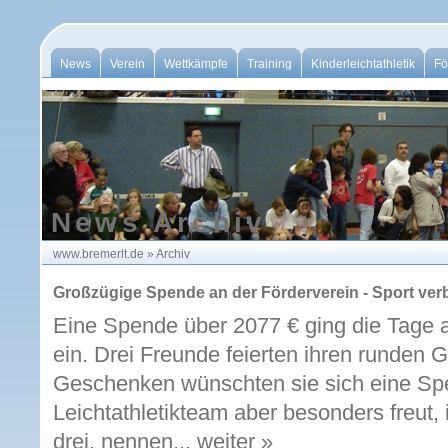
News
Verein
Wettkämpfe
Training
Kinderleichtathletik
Fö
News Archiv
www.bremerlt.de
»
Archiv
Großzügige Spende an der Förderverein - Sport ver
Eine Spende über 2077 € ging die Tage 
ein. Drei Freunde feierten ihren runden
Geschenken wünschten sie sich eine S
Leichtathletikteam aber besonders freut, 
drei, nennen...
weiter »